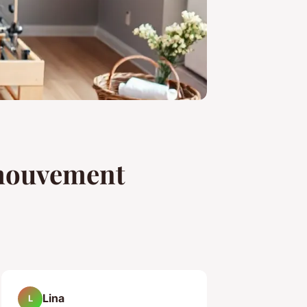
u mouvement
Lina
L