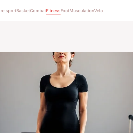
re sport
Basket
Combat
Fitness
Foot
Musculation
Velo