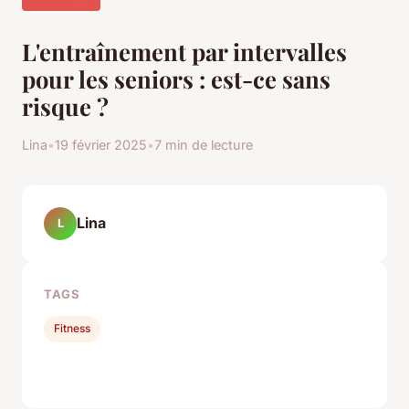
L'entraînement par intervalles
pour les seniors : est-ce sans
risque ?
Lina
•
19 février 2025
•
7 min de lecture
Lina
L
TAGS
Fitness