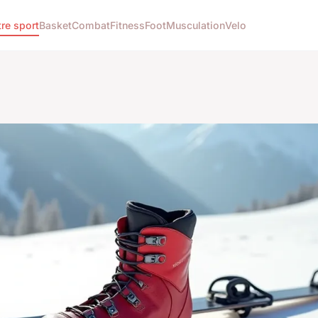
re sport
Basket
Combat
Fitness
Foot
Musculation
Velo