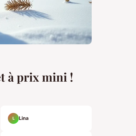
 à prix mini !
Lina
L